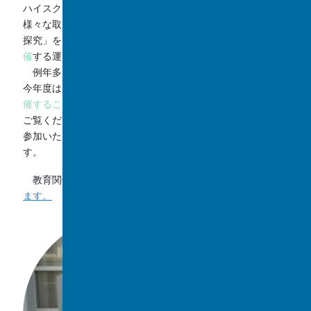
ハイスクール（SSH）の指定を受け、課題探究を中心とした
様々な取り組みを進めてまいりました。 この度、「ICT×
探究」をテーマに掲げ 、
生徒研究発表会を2月13日(土)に開
催
する運びとなりました。
例年多くの方に来校してご参観いただいておりましたが、
今年度は新型コロナウィルス感染拡大に伴い
オンラインで開
催することとなりました
。詳細は
こちらのリンクからPDF
を
ご覧ください。御多用の折とは存じますが、多くの皆様に御
参加いただき、御指導・御助言を賜りたく御案内申し上げま
す。
教育関係者の
参加登録はこちらのリンクからお願いいたし
ます。