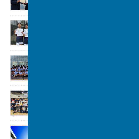
令和8年度 柏市中学校総合体育大会 ソフ
トテニスの部 第3位
2026年7月28日
高校水泳部 関東大会(水球)ベスト8
2026年7月22日
剣道部が春季柏市民大会に参加しました。
2026年7月19日
「第1回 私立中学フェスタ at 千葉駅」に参加
します。