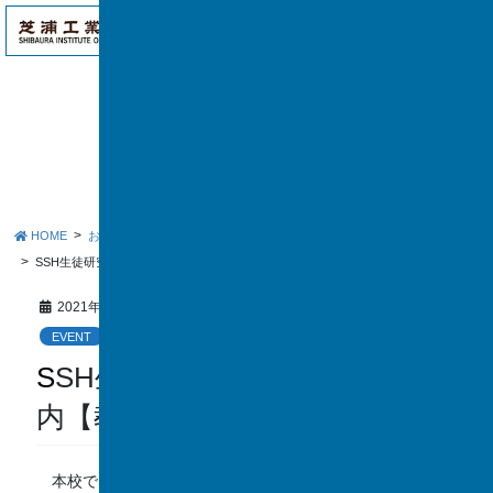
アク
ME
セス
NU
お知らせ
HOME
お知らせ
EVENT
SSH生徒研究発表会の開催ご案内【教育関係者向け】
2021年1月27日
EVENT
SSH生徒研究発表会の開催ご案
内【教育関係者向け】
本校では一昨年度より文部科学省からスーパーサイエンス