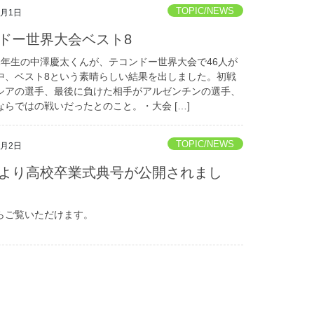
TOPIC/NEWS
3月1日
ドー世界大会ベスト8
1年生の中澤慶太くんが、テコンドー世界大会で46人が
中、ベスト8という素晴らしい結果を出しました。初戦
シアの選手、最後に負けた相手がアルゼンチンの選手、
ならではの戦いだったとのこと。・大会 […]
TOPIC/NEWS
3月2日
より高校卒業式典号が公開されまし
らご覧いただけます。