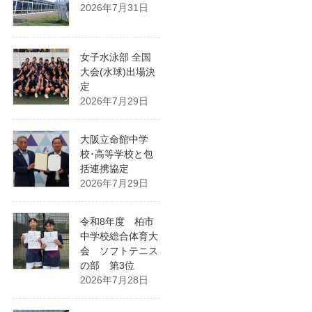
2026年7月31日
女子水泳部 全国
大会(水球)出場決
定
2026年7月29日
大阪立命館中学
校･高等学校と包
括連携協定
2026年7月29日
令和8年度 柏市
中学校総合体育大
会 ソフトテニス
の部 第3位
2026年7月28日