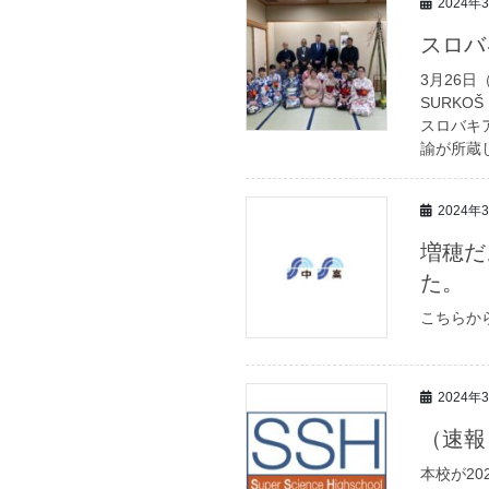
2024年
スロバ
3月26日（
SURK
スロバキ
諭が所蔵し
2024年
増穂だ
た。
こちらか
2024年
（速報
本校が2