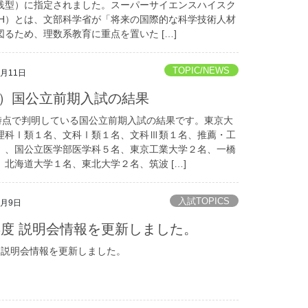
践型）に指定されました。スーパーサイエンスハイスク
SH）とは、文部科学省が「将来の国際的な科学技術人材
図るため、理数系教育に重点を置いた […]
TOPIC/NEWS
3月11日
）国公立前期入試の結果
日時点で判明している国公立前期入試の結果です。東京大
理科Ⅰ類１名、文科Ⅰ類１名、文科Ⅲ類１名、推薦・工
）、国公立医学部医学科５名、東京工業大学２名、一橋
、北海道大学１名、東北大学２名、筑波 […]
入試TOPICS
3月9日
4年度 説明会情報を更新しました。
度 説明会情報を更新しました。