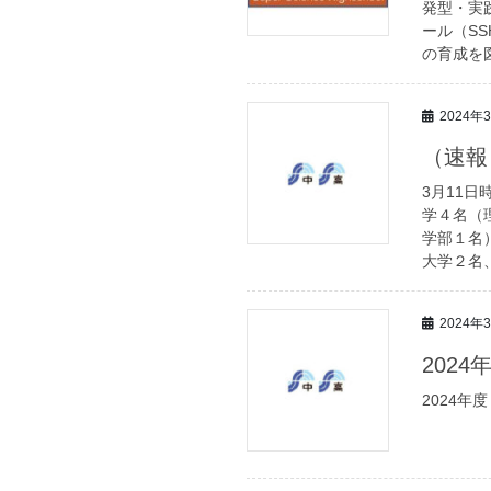
発型・実
ール（S
の育成を
2024年
（速報
3月11
学４名（
学部１名
大学２名
2024年
202
2024年