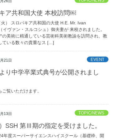
TOPIC/NEWS
3月26日
キア共和国大使 本校訪問￼
火） スロバキア共和国の大使 H.E. Mr. Ivan
OŠ（イヴァン・スルコシュ）御夫妻が 来校されました。
アの美術に精通している芸術科美術教諭を訪問され、教
ている数々の貴重なス […]
EVENT
3月21日
より中学卒業式典号が公開されまし
らご覧いただけます。
TOPIC/NEWS
3月13日
）SSH 第Ⅲ期の指定を受けました。
024年度スーパーサイエンスハイスクール（基礎枠、開