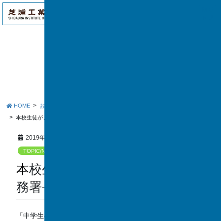
アク
ME
セス
NU
お知らせ
HOME
お知らせ
TOPIC/NEWS
本校生徒が、柏税務署の一日税務署長を務めました。
2019年12月5日
TOPIC/NEWS
本校生徒が、柏税務署の一日税
務署長を務めました。
「中学生の『税についての作文』」で、
柏税務署長賞を受賞