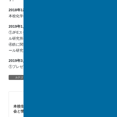
2018年12月19日 (水)
本校化学科教諭による鉄の事前学習（鉄の精錬など）
2019年1月18日 (金)
①JFEスチール株式会社概要説明 ②製鉄所見学 ③スチー
ル研究所の説明
④鉄に関する講義 ⑤プレゼン課題についての説明 ⑥スチ
ール研究所見学
2019年3月26日 (火)
①プレゼン発表 ②キャリア教育につながる講義
EVENT
、
TOPIC/NEWS
カテゴリー
TOPIC/NEWS
次の記事
本校生徒がNHK Eテレの「社
会と情報」で紹介されました