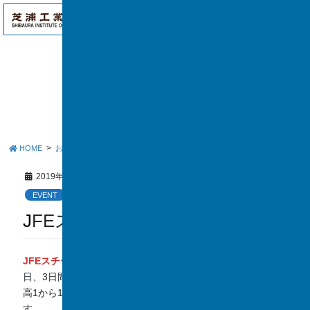
アク
ME
セス
NU
お知らせ
HOME
お知らせ
EVENT
JFEスチール研修
2019年4月10日
EVENT
JFEスチール研修
JFEスチール株式会社
の協力のもとで、12月19日、1月18
日、3日間の特別講座を実施いたしました。中3から13名、
高1から1名が参加しました。3日間の概要は以下の通りで
す。