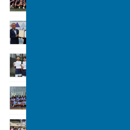
大阪立命館中学校･高等学校と包括連携協定
2026年7月29日
令和8年度 柏市中学校総合体育大会 ソフ
トテニスの部 第3位
2026年7月28日
高校水泳部 関東大会(水球)ベスト8
2026年7月22日
剣道部が春季柏市民大会に参加しました。
2026年7月19日