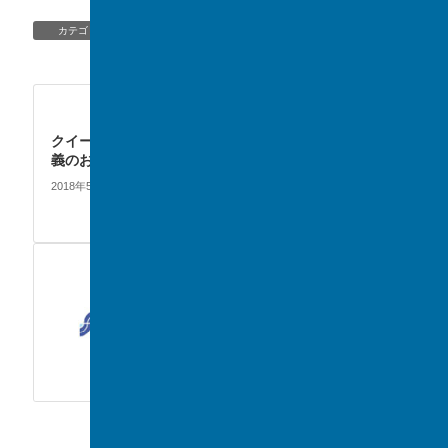
TOPIC/NEWS
カテゴリー
EVENT
次の記事
クイーンズランド大学模擬講
義のお知らせ
2018年5月11日
EVENT
前の記事
高校 球技大会が行われまし
た
2018年5月2日