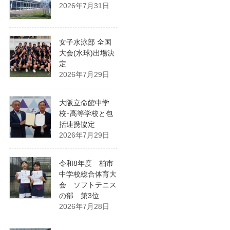
2026年7月31日
女子水泳部 全国
大会(水球)出場決
定
2026年7月29日
大阪立命館中学
校･高等学校と包
括連携協定
2026年7月29日
令和8年度 柏市
中学校総合体育大
会 ソフトテニス
の部 第3位
2026年7月28日