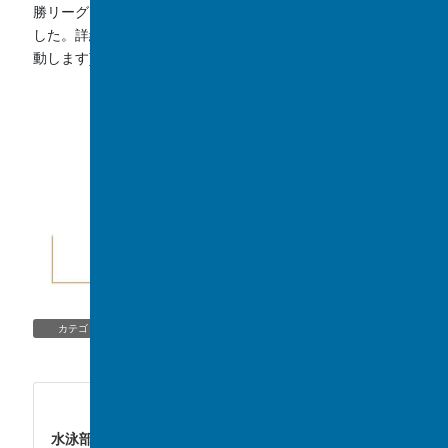
勝リーグ」において、本校鉄道研究部が最優秀賞を受賞しま
した。詳細については、
こちらのリンク
(Yahooニュースへ移
動します)からご覧頂けます。
CLUB
、
TOPIC/NEWS
カテゴリー
CLUB
次の記事
水泳部(水球)全国大会出場、