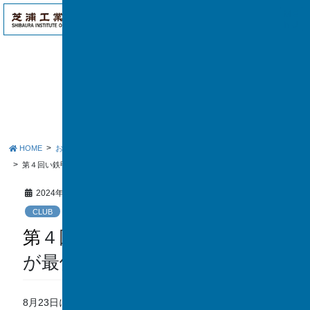
アク
ME
セス
NU
お知らせ
HOME
お知らせ
CLUB
第４回い鉄甲子園で鉄道研究部が最優秀賞を受賞(2連覇)
2024年8月30日
CLUB
第４回い鉄甲子園で鉄道研究部
が最優秀賞を受賞(2連覇)
8月23日に行われた、いすみ鉄道主催「第４回い鉄甲子園決