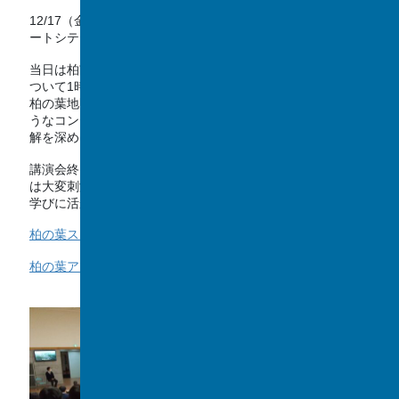
12/17（金）に、高1・高2のGS/SS受講者向けに柏の葉スマ
ートシティ事業についての講演会を開催しました。
当日は柏市役所の方にお越しいただき、具体的な事業内容に
ついて1時間弱ご説明いただきました。生徒たちは、近年の
柏の葉地区の開発の様子を実際の映像で確認したり、どのよ
うなコンセプトに基づいて開発を行っているのかについて理
解を深めました。
講演会終了後も約1時間ほど質問が途絶えず、生徒にとって
は大変刺激的な内容だったようです。こうした経験を将来の
学びに活かしてもらえればと思います。
柏の葉スマートシティ事業ホームページ
柏の葉アーバンデザインセンターホームページ