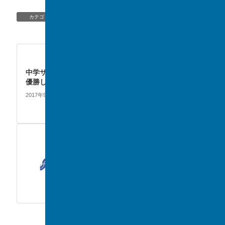
TOPIC/NEWS
カテゴリー
CLUB
次の記事
中学サッカー部が柏市総体で
優勝しました。
2017年9月2日
TOPIC/NEWS
前の記事
本校中学生が朝日新聞の記事
で紹介されました
2017年5月31日