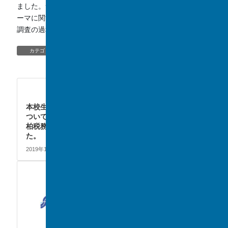
ました。サイエンスレポートの作成に向けて、各班で研究テ
ーマに関する情報収集を行いました。仲間と協力して研究・
調査の過程を経験することができました。
EVENT
、
TOPIC/NEWS
カテゴリー
TOPIC/NEWS
次の記事
本校生徒が「中学生の『税に
ついての作文』」において、
柏税務署長賞を受賞しまし
た。
2019年11月15日
CLUB
前の記事
アジアエージグループ水球大
会 （続報）
2019年11月4日