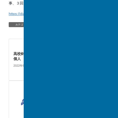
事、３回目が公開されました。是非、ご覧ください。
https://diamond.jp/articles/-/303961
EVENT
、
TOPIC/NEWS
カテゴリー
EVENT
次の記事
高校剣道部 男子団体・女子
個人 県大会出場決定‼
2022年6月21日
EVENT
前の記事
千葉日報からの取材を受けま
した
2022年6月7日