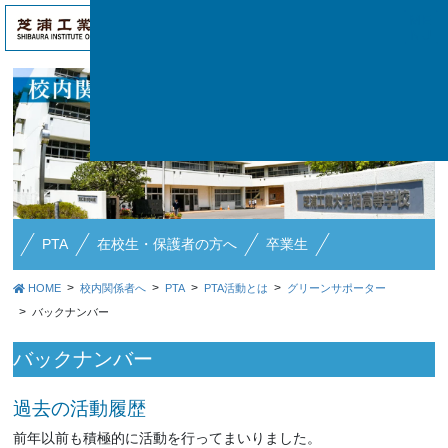
アク
ME
セス
NU
PTA
在校生・保護者の方へ
卒業生
HOME
校内関係者へ
PTA
PTA活動とは
グリーンサポーター
バックナンバー
バックナンバー
過去の活動履歴
前年以前も積極的に活動を行ってまいりました。