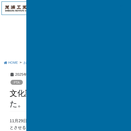
アク
ME
セス
NU
お知らせ
HOME
お知らせ
PTA
文化講演会を実施いたしました。
2025年12月9日
PTA
文化講演会を実施いたしまし
た。
11月29日に岩﨑由純先生をお招きし、【子どもを生き生き
とさせる「言葉の力」～スポーツ現場に学ぶペップトークと