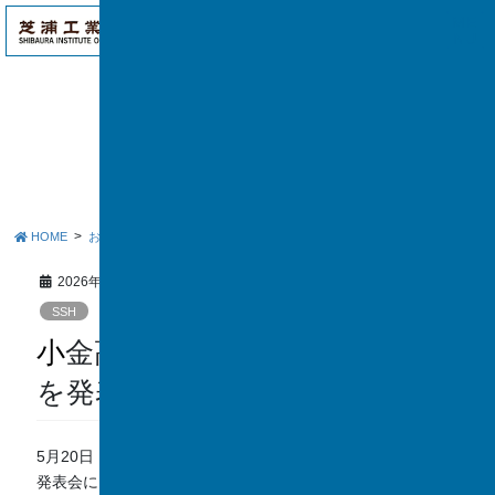
アク
ME
セス
NU
お知らせ
HOME
お知らせ
SSH
小金高校探究発表会で研究成果を発表しました
2026年5月23日
SSH
小金高校探究発表会で研究成果
を発表しました
5月20日（水）、千葉県立小金高等学校にて開催された探究
発表会に、本校生徒が発表者として参加しました。