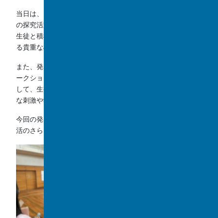
当日は、口頭発表およびポスターセッションを通して、自身
の探究活動について発表を行いました。発表後には、他校の
生徒と積極的に意見交換を行い、多様な視点や考え方に触れ
る貴重な機会となりました。
また、発表会終了後には交流会や、小金高校の生徒によるワ
ークショップにも参加しました。学校の枠を越えた交流を通
して、生徒たちは探究活動への理解を深めるとともに、新た
な刺激や学びを得ることができました。
今回の発表会で得た経験や学びが、今後の探究活動や学校生
活のさらなる充実につながることを期待しています。