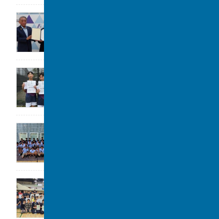
大阪立命館中学校･高等学校と包括連携協定
2026年7月29日
令和8年度 柏市中学校総合体育大会 ソフ
トテニスの部 第3位
2026年7月28日
高校水泳部 関東大会(水球)ベスト8
2026年7月22日
剣道部が春季柏市民大会に参加しました。
2026年7月19日