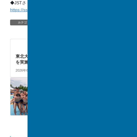
◆JSTさくらサイエンスプログラム 活動レポート
https://ssp.jst.go.jp/report/2026/t_vol002.html
SSH
、
TOPIC/NEWS
カテゴリー
TOPIC/NEWS
次の記事
東北大学 榊浩平先生の講演会
を実施しました！
2026年6月22日
CLUB
前の記事
高校男子水泳部、水球関東大
会で第5位！
2026年6月16日