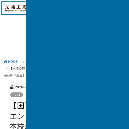
アク
ME
セス
NU
お知らせ
HOME
お知らせ
SSH
【国際交流】JST「さくらサイエンスプログラム」公式HPに本校の活動レポート
が公開されました！
2026年6月19日
SSH
【国際交流】JST「さくらサイ
エンスプログラム」公式HPに
本校の活動レポートが公開され