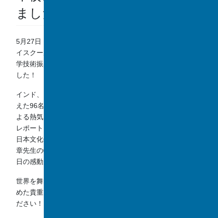
ました！
5月27日（水）に本校で実施された「さくらサイエンス・ハ
イスクールプログラム（SSHP）」の国際交流の様子が、科
学技術振興機構（JST）の公式ホームページにて紹介されま
した！
インド、ガーナ、ナイジェリア、南アフリカの4カ国から迎
えた96名の高校生・教員の皆さんと、本校生徒（バディ）に
よる熱気あふれる交流の1日が、豊富な写真とともに詳しく
レポートされています。折り紙やけん玉、茶道、書道などの
日本文化体験を楽しむ姿や、ノーベル物理学賞受賞・梶田隆
章先生の特別講演会で熱心に質問を投げかける様子など、当
日の感動が生き生きと伝わる内容となっています。
世界を舞台に活躍を目指す若者たちが、国境を越えて絆を深
めた貴重な国際交流の様子を、ぜひ以下のリンクよりご覧く
ださい！